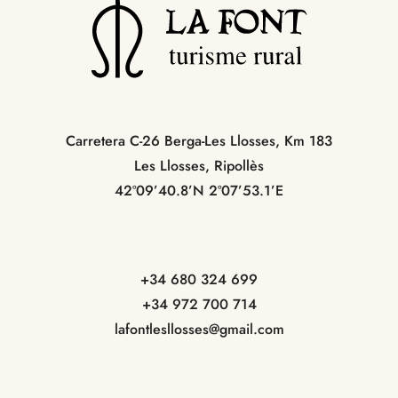
Carretera C-26 Berga-Les Llosses, Km 183
Les Llosses, Ripollès
42º09’40.8’N 2º07’53.1’E
+34 680 324 699
+34 972 700 714
lafontlesllosses@gmail.com