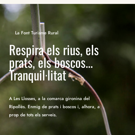
La Font Turisme Rural
Respira els rius, els
prats, els boscos...
Tranquil·litat
A Les Llosses, a la comarca gironina del
Ripollès. Enmig de prats i boscos i, alhora, a
prop de tots els serveis.