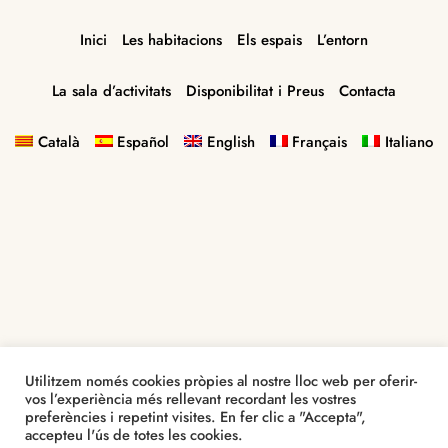
Inici
Les habitacions
Els espais
L’entorn
La sala d’activitats
Disponibilitat i Preus
Contacta
Català
Español
English
Français
Italiano
©
2021
Turisme
Rural
La
Font
Utilitzem només cookies pròpies al nostre lloc web per oferir-
vos l’experiència més rellevant recordant les vostres
preferències i repetint visites. En fer clic a "Accepta",
accepteu l'ús de totes les cookies.