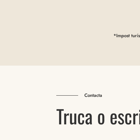
*Impost turí
Contacta
Truca o escr