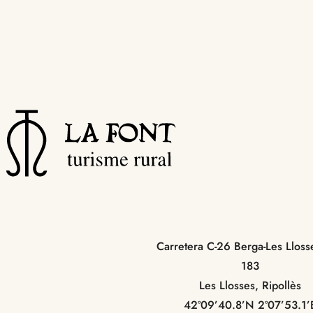
Carretera C-26 Berga-Les Llos
183
Les Llosses, Ripollès
42º09’40.8’N 2º07’53.1’