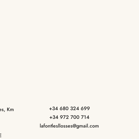
+34 680 324 699
ses, Km
+34 972 700 714
lafontlesllosses@gmail.com
E