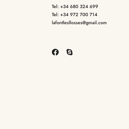
Tel:
+34 680 324 699
Tel:
+34 972 700 714
lafontlesllosses@gmail.com