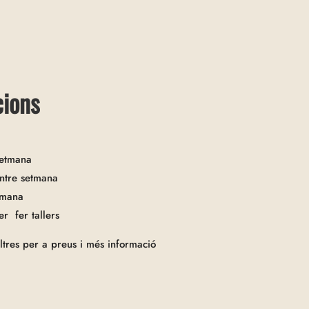
cions
setmana
ntre setmana
tmana
er fer tallers
tres per a preus i més informació