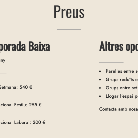
Preus
porada Baixa
Altres op
Juny
Parelles entre 
Grups reduïts e
Setmana: 540 €
Grups entre se
Llogar l’espai p
cional Festiu: 255 €
Contacta amb nosal
cional Laboral: 200 €