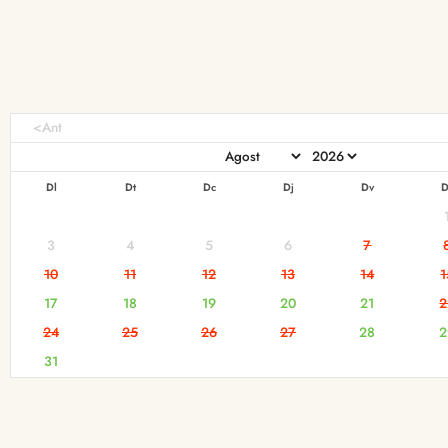
<Ant
Dl
Dt
Dc
Dj
Dv
D
3
4
5
6
7
10
11
12
13
14
1
17
18
19
20
21
2
24
25
26
27
28
2
31