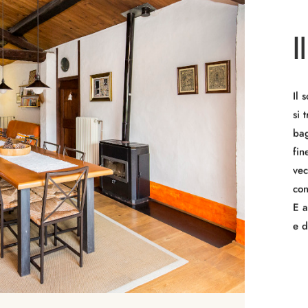
I
Il 
si 
bag
fin
vec
con
E a
e d