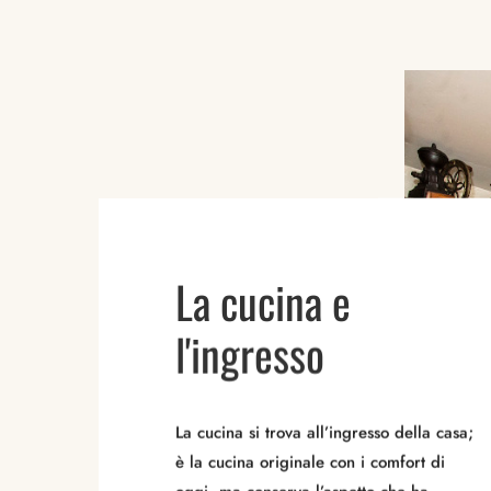
La cucina e
l'ingresso
La cucina si trova all’ingresso della casa;
è la cucina originale con i comfort di