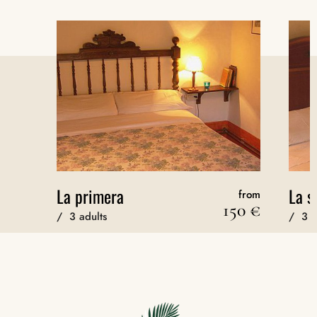
La primera
La s
from
150
€
/
3 adults
/
3 a