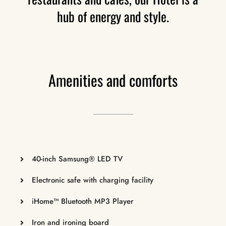
hub
of
energy
and
style.
Amenities
and
comforts
40-inch Samsung® LED TV
Electronic safe with charging facility
iHome™ Bluetooth MP3 Player
Iron and ironing board