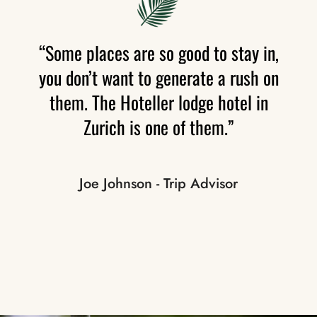
“Some
places
are
so
good
to
stay
in,
you
don’t
want
to
generate
a
rush
on
them.
The
Hoteller
lodge
hotel
in
Zurich
is
one
of
them.”
Joe Johnson - Trip Advisor