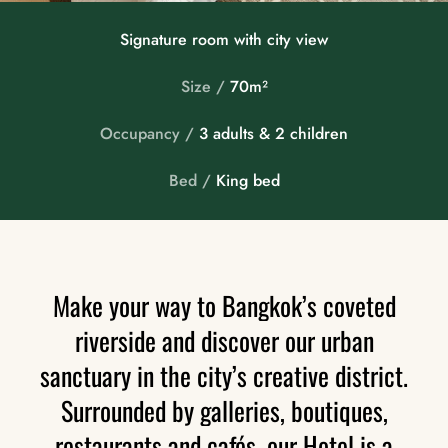
Signature room with city view
Size /
70m²
Occupancy /
3 adults & 2 children
Bed /
King bed
Make
your
way
to
Bangkok’s
coveted
riverside
and
discover
our
urban
sanctuary
in
the
city’s
creative
district.
Surrounded
by
galleries,
boutiques,
restaurants
and
cafés,
our
Hotel
is
a