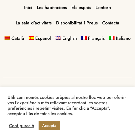
Inici
Les habitacions
Els espais
L’entorn
La sala d’activitats
Disponibilitat i Preus
Contacta
Català
Español
English
Français
Italiano
Utilitzem només cookies pròpies al nostre lloc web per oferir-
vos l’experiència més rellevant recordant les vostres
preferències i repetint visites. En fer clic a "Accepta",
©
2021
Turisme
Rural
La
Font
accepteu l'ús de totes les cookies.
Configuració
Accepta