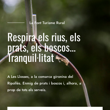
La Font Turisme Rural
Respira els rius, els
prats, els boscos...
Tranquil·litat
A Les Llosses, a la comarca gironina del
Ripollès. Enmig de prats i boscos i, alhora, a
prop de tots els serveis.